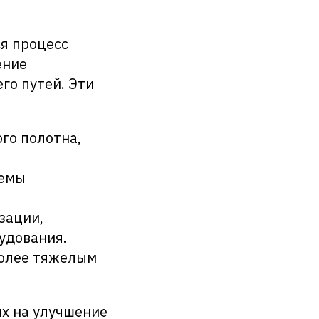
я процесс
ение
го путей. Эти
го полотна,
темы
зации,
удования.
более тяжелым
х на улучшение