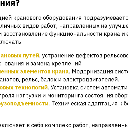
ния?
ией кранового оборудования подразумеваетс
личных видов работ, направленных на улучш
и восстановление функциональности крана и е
ключать:
ановых путей
. устранение дефектов рельсово
снования и замена креплений.
енных элементов крана
. Модернизация сис
анатов, рельс, балок и электродвигателей.
овых технологий
. Установка систем автомати
троля нагрузки и мониторинга состояния обор
рузоподъемности
. Техническая адаптация к 
ключает в себя комплекс работ, направленны