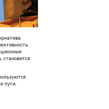
ернатива
фективность
тационные
, становится
пользуются
е пути.