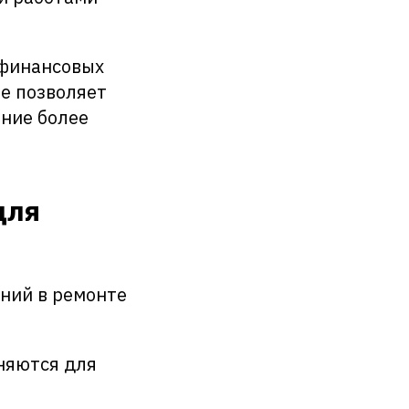
 финансовых
те позволяет
ание более
для
ний в ремонте
няются для