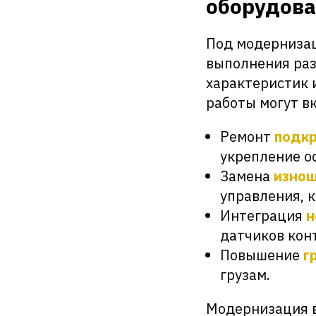
оборудова
Под модернизац
выполнения раз
характеристик 
работы могут в
Ремонт
подкр
укрепление о
Замена
изнош
управления, к
Интеграция
н
датчиков кон
Повышение
г
грузам.
Модернизация в