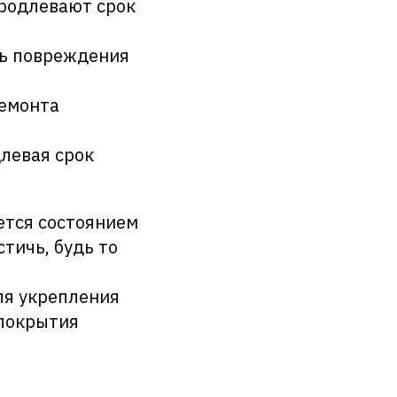
продлевают срок
ть повреждения
ремонта
левая срок
ется состоянием
тичь, будь то
ля укрепления
 покрытия