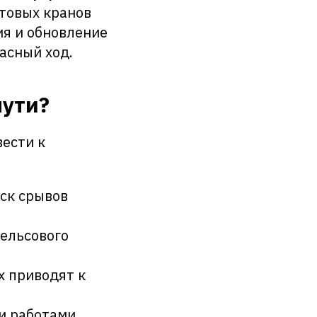
товых кранов
ия и обновление
асный ход.
пути?
ести к
ск срывов
ельсового
х приводят к
и работами