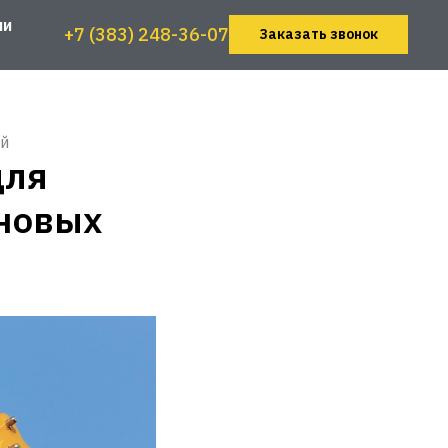
ии
+7 (383) 248-36-07
Заказать звонок
ей
для
новых