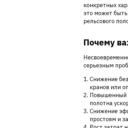
конкретных хар
это может быть
рельсового поло
Почему ва
Несвоевременно
серьезным про
Снижение без
кранов или о
Повышенный и
полотна уско
Снижение эфф
простоям и з
Рост затрат 