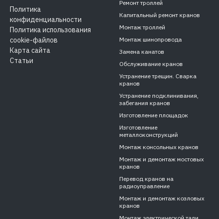
Ремонт троллей
Политика
Капитальный ремонт кранов
конфиденциальности
Монтаж троллей
Политика использования
cookie-файлов
Монтаж шинопровода
Карта сайта
Замена канатов
Статьи
Обслуживание кранов
Устранение трещин. Сварка
кранов
Устранение подклинивания,
забегания кранов
Изготовление площадок
Изготовление
металлоконструкций
Монтаж консольных кранов
Монтаж и демонтаж мостовых
кранов
Перевод кранов на
радиоуправление
Монтаж и демонтаж козловых
кранов
Монтаж электрической тали