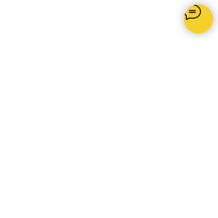
Как с нами связаться
+7 (383) 248-36-07
zakaz-kran@mail.ru