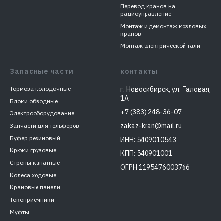
Перевод кранов на
радиоуправление
Монтаж и демонтаж козловых
кранов
Монтаж электрической тали
Запасные части
контакты
Тормоза колодочные
г. Новосибирск, ул. Таловая,
1А
Блоки обводные
+7 (383) 248-36-07
Электрооборудование
zakaz-kran@mail.ru
Запчасти для тельферов
Буфер резиновый
ИНН: 5409010543
Крюки грузовые
КПП: 540901001
Стропы канатные
ОГРН 1195476003766
Колеса ходовые
Крановые панели
Токоприемники
Муфты