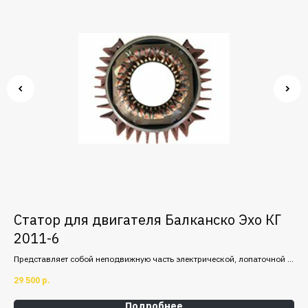
Статор для двигателя Балканско Эхо КГ
В
2011-6
ф
Представляет собой неподвижную часть электрической, лопаточной и
Вен
юка
другой машины, взаимодействующая с подвижной частью — ротором.
так
29 500
р.
9 8
Подробнее