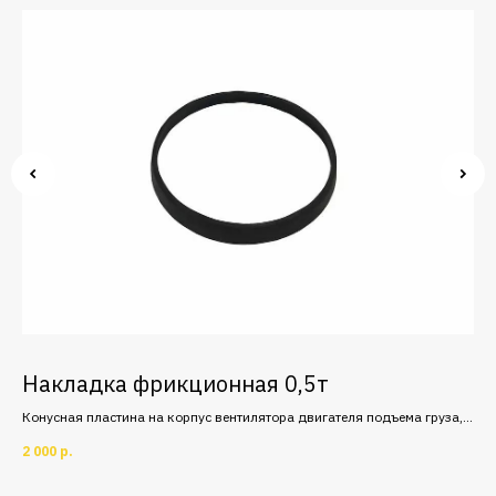
Г
Накладка фрикционная 0,5т
У
Э
Конусная пластина на корпус вентилятора двигателя подъема груза,
материал - феродо, в электрическом тельфере.
й и
Упр
2 000
р.
ом.
гру
5 4