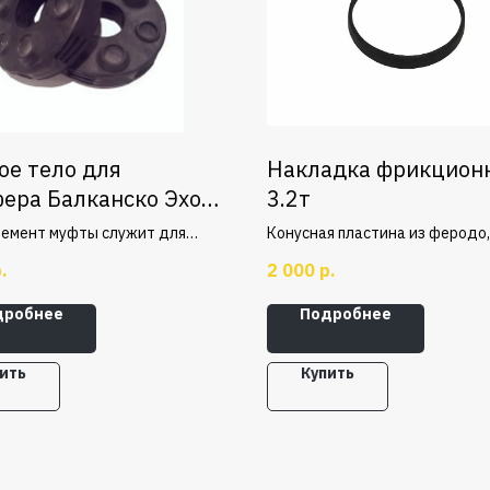
ое тело для
Накладка фрикцион
ера Балканско Эхо
3.2т
лемент муфты служит для
Конусная пластина из феродо,
ия вибраций, которые
устанавливаемая на корпус
.
2 000
р.
но образуются в процессе
вентилятора двигателя подъ
механизма. Снижение
груза в электрическом тельфе
дробнее
Подробнее
ного действия обеспечивает
лительную работоспособность
ы упругой, так и двигателя
ить
Купить
вания.