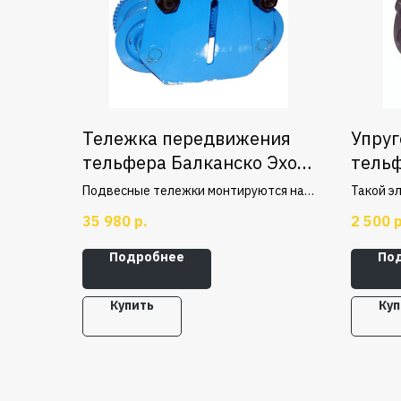
Тележка передвижения
Упруг
тельфера Балканско Эхо
тельф
5т
1,0т
Подвесные тележки монтируются на
Такой э
двутавровые балки. 1 тонна, без
смягчен
35 980
р.
2 500
р
двигателя.
неизбеж
работы 
Подробнее
По
негатив
более д
как муфт
Купить
Куп
оборудо