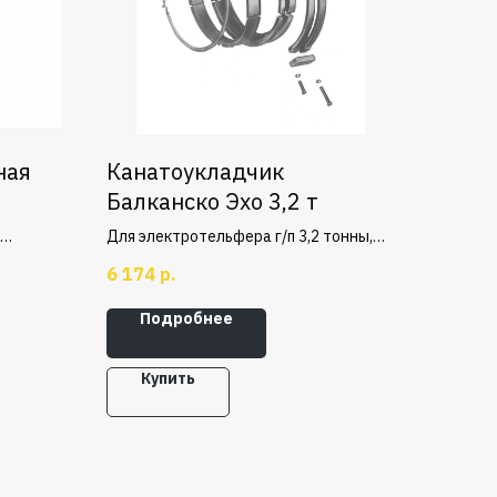
ная
Канатоукладчик
Балканско Эхо 3,2 т
Для электротельфера г/п 3,2 тонны,
служит для равномерной укладки
6 174
р.
ема
каната по ручьям грузового барабана,
ре.
исключая заедания и повышенный
Подробнее
износ элементов.
Купить