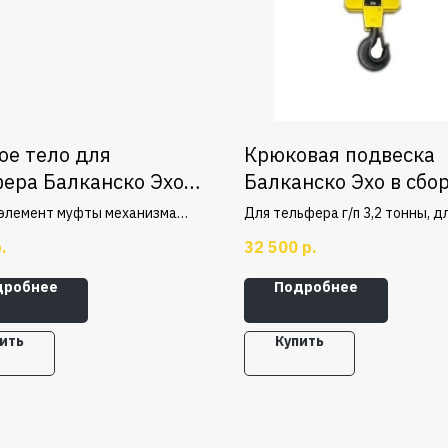
ое тело для
Крюковая подвеска
ера Балканско Эхо
Балканско Эхо в сбор
т
 элемент муфты механизма
Для тельфера г/п 3,2 тонны, д
 груза для подвесного
захвата, подъема и перемеще
.
32 500
р.
дъёмного устройства г/п 3,2
груза.
дробнее
Подробнее
ить
Купить