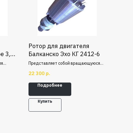
Ротор для двигателя
е 3,2
Балканско Эхо КГ 2412-6
ля
Представляет собой вращающуюся
ния
часть, установлена в самом центре
22 300
р.
внутри статора, приводящая барабан
во вращение.
Подробнее
Купить