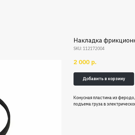
Накладка фрикционн
SKU:
112172004
р.
2 000
Добавить в корзину
Конусная
пластина
из
феродо
подъема
груза
в
электрическ