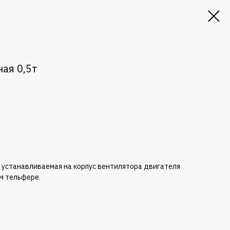
ая 0,5т
,
устанавливаемая
на
корпус
вентилятора
двигателя
ом
тельфере
.