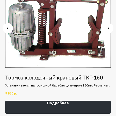
Тормоз колодочный крановый ТКГ-160
Г
Устанавливается на тормозной барабан диаметром 160мм. Расчетный
Мех
и
тормозной момент 100 Н·м.
кра
9 950
р.
13 
бан
изд
Подробнее