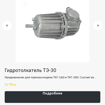
Гидротолкатель ТЭ-30
Б
ный
Предназначен для тормоза модели ТКГ-160 и ТКГ-200. Состоит из
Шки
электродвигателя серии АДГМ, насоса, корпус толкателя. Напряжение
70 
11 754
р.
57 
питания: 380 В.
Подробнее