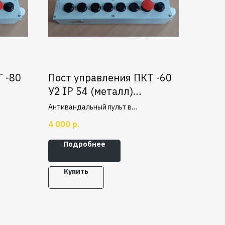
 -80
Пост управления ПКТ -60
У2 IP 54 (металл)
+Пуск+Стоп с ключ-
Антивандальный пульт в
маркой
опками
металлическом корпусе с 6 кнопками,
4 000
р.
кнопкой ПУСК, аварийной кнопкой
СТОП и ключем-маркой
Подробнее
Купить