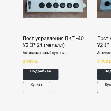
Пост управления ПКТ -40
Пост 
У2 IP 54 (металл)
У2 IP
+Пус
Антивандальный пульт в
Антиван
металлическом корпусе с 4 кнопками
металли
2 000
р.
3 700
р
кнопкой
СТОП
Подробнее
По
Купить
Куп