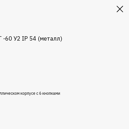
 -60 У2 IP 54 (металл)
ллическом
корпусе
с
6
кнопками