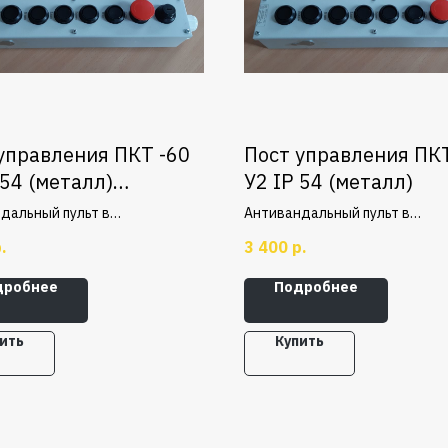
управления ПКТ -60
Пост управления ПКТ
 54 (металл)
У2 IP 54 (металл)
к+Стоп
дальный пульт в
Антивандальный пульт в
ческом корпусе с 6 кнопками,
металлическом корпусе с 8 кн
.
3 400
р.
 ПУСК и аварийной кнопкой
дробнее
Подробнее
ить
Купить