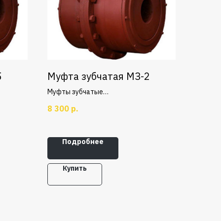
5
Муфта зубчатая МЗ-2
Муфты зубчатые
общемашиностроительного
8 300
р.
оосных
применения для соединения соосных
момента
валов и передачи крутящего момента
вых,
от 1000 до 90000 Н·м при угловых,
Подробнее
ий
радиальных и осевых смещений
валов.
Купить