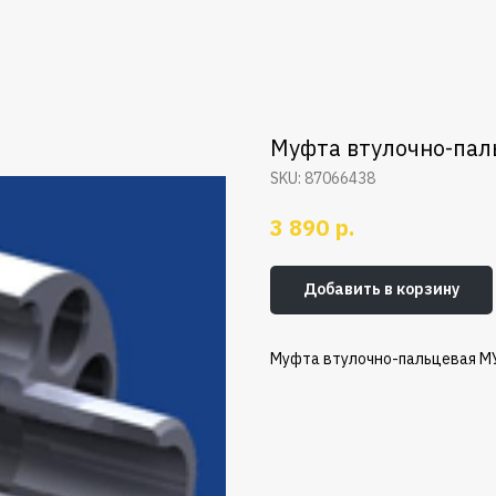
Муфта втулочно-пал
SKU:
87066438
р.
3 890
Добавить в корзину
Муфта втулочно-пальцевая МУ