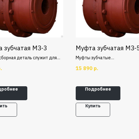
 зубчатая МЗ-3
Муфта зубчатая МЗ-
сборная деталь служит для
Муфты зубчатые
ния вращающихся валов.
общемашиностроительного
.
15 890
р.
 из двух полумуфт с
применения для соединения с
ными зубьями и разъемной
валов и передачи крутящего 
 Компенсирует
от 1000 до 90000 Н·м при угло
дробнее
Подробнее
тельные угловые и
радиальных и осевых смещен
ные смещения, а иногда и с
валов.
ием динамических
ить
Купить
ристик привода.