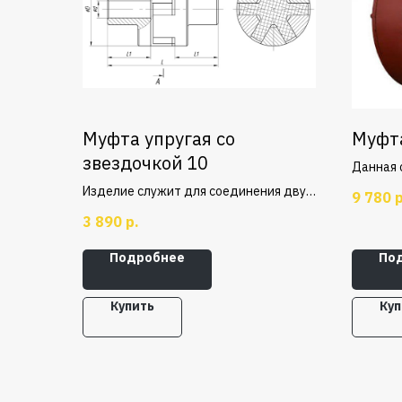
Муфта упругая со
Муфта
звездочкой 10
Данная 
скрепле
Изделие служит для соединения двух
9 780
р
Состоит
валов. Изготавливается в
3 890
р.
нарезан
соответствии ГОСТ Р 50894-96
обоймы.
(ГОСТ14084-93). Номинальный
Подробнее
По
незначи
крутящий момент - 10Нм.
радиаль
улучшен
Купить
Куп
характе