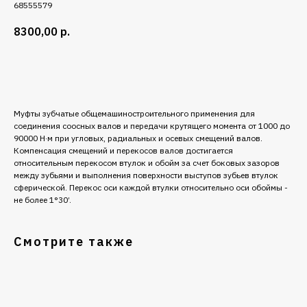
68555579
8300,00
р.
Добавить в корзину
Муфты зубчатые общемашиностроительного применения для
соединения соосных валов и передачи крутящего момента от 1000 до
90000 Н·м при угловых, радиальных и осевых смещений валов.
Компенсация смещений и перекосов валов достигается
относительным перекосом втулок и обойм за счет боковых зазоров
между зубьями и выполнения поверхности выступов зубьев втулок
сферической. Перекос оси каждой втулки относительно оси обоймы -
не более 1°30’.
Смотрите также