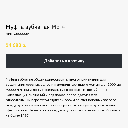
Муфта зубчатая МЗ-4
SKU:
68555581
14 680
р.
Добавить в корзину
Муфты зубчатые общемашиностроительного применения для
соединения соосных валов и передачи крутящего момента от 1000 до
90000 Н·м при угловых, радиальных и осевых смещений валов.
Компенсация смещений и перекосов валов достигается
относительным перекосом втулок и обойм за счет боковых зазоров
между зубьями и выполнения поверхности выступов зубьев втулок
сферической. Перекос оси каждой втулки относительно оси обоймы -
не более 1°30’.