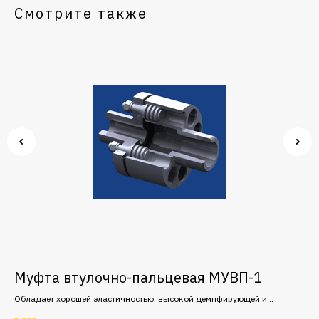
Смотрите также
Муфта втулочно-пальцевая МУВП-1
М
х
Обладает хорошей эластичностью, высокой демпфирующей и
Муф
т -
электроизоляционной способностью. Номинальный крутящий момент -
сое