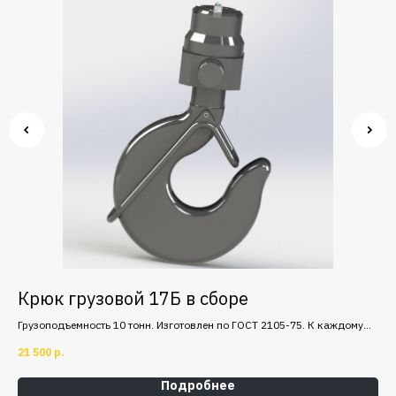
Крюк грузовой 17Б в сборе
К
у
Грузоподъемность 10 тонн. Изготовлен по ГОСТ 2105-75. К каждому
Гру
крюку прилагается сертификат на металл и паспорт на готовое
крю
21 500
р.
30 
изделие.
изд
Подробнее