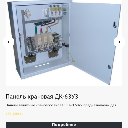
Панель крановая ДК-63У3
П
м
Панели защитные кранового типа ПЗКБ-160У2 предназначены для
Пре
максимально-токовой и нулевой защиты крановых
рот
131 200
р.
37 
электродвигателей переменного тока с фазным ротором.
Подробнее