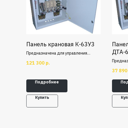
Панель крановая К-63У3
Панел
ДТА-
Предназначена для управления
двигателем переменного тока,
Предназ
121 300
р.
работающем в тяжелом режиме и
крановы
37 890
используются в электроприводах
ротором
крановых механизмов передвижения.
передви
Подробнее
По
Купить
Куп