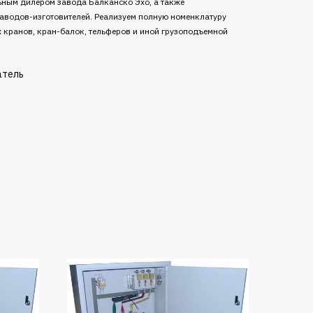
ным дилером завода Балканско Эхо, а также
аводов-изготовителей. Реализуем полную номенклатуру
х кранов, кран-балок, тельферов и иной грузоподъемной
атель