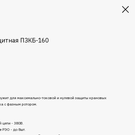
щитная ПЗКБ-160
лужит для максимально-токовой и нулевой защиты крановых
ка с фазным ротором.
 цепи - 380В.
 РЭО - до 8шт.