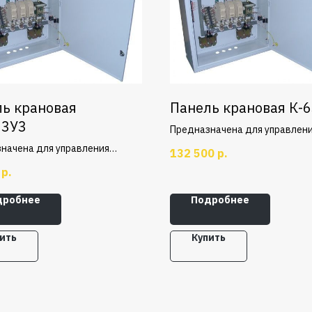
ь крановая
Панель крановая К-
63У3
Предназначена для управлен
двигателем переменного тока
начена для управления
132 500
р.
работающем в тяжелом режим
ми двигателями с фазным
р.
используются в электроприво
 MTF или МТН, в механизмах
крановых механизмов передв
жения крана.
дробнее
Подробнее
ить
Купить