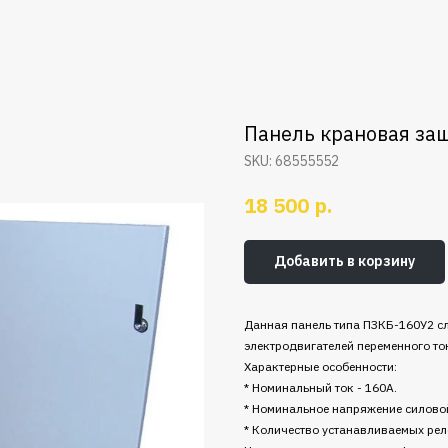
Панель крановая за
SKU:
68555552
р.
18 500
Добавить в корзину
Данная панель типа ПЗКБ-160У2 с
электродвигателей переменного то
Характерные особенности:
* Номинальный ток - 160А.
* Номинальное напряжение силовой
* Количество устанавливаемых реле