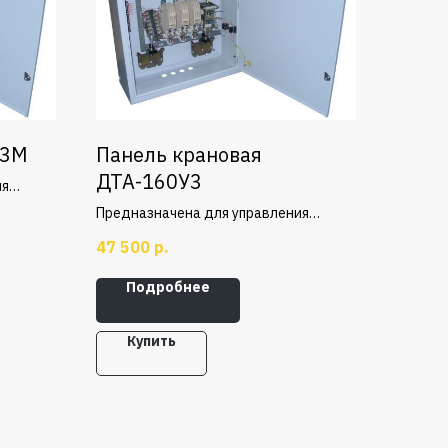
63М
Панель крановая
ДТА-160У3
ия
,
Предназначена для управления
е и
крановыми двигателями с фазным
47 500
р.
дах
ротором MTF или МТН, в механизмах
ижения.
передвижения крана.
Подробнее
Купить