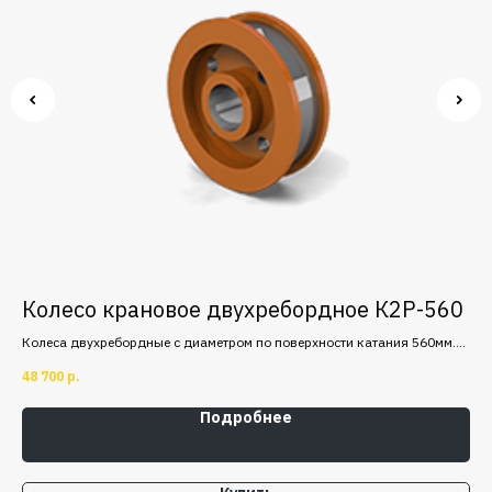
00
Колесо крановое двухребордное К2Р-560
К
м.
Колеса двухребордные с диаметром по поверхности катания 560мм.
Кол
Изготавливается из стали 65Г.
Изг
48 700
р.
9 9
Подробнее