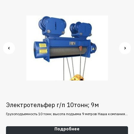
Электротельфер г/п 10тонн; 9м
Э
Грузоподъемность 10 тонн; высота подъема 9 метров Наша компания
Гру
является официальным дилером завода Балканско Эхо (Болгария),
представителями крупных заводов-изготовителей.
Подробнее