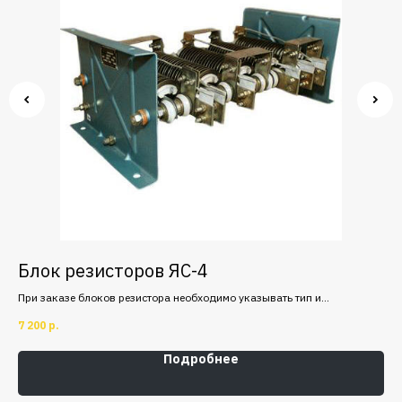
Блок резисторов ЯС-4
К
При заказе блоков резистора необходимо указывать тип и
КТ 
ых,
каталожный номер блока сопротивлений. Пуско-тормозные и
отк
7 200
р.
5 9
регулировочные резисторы используются в крановых
ном
электроприводах.
Подробнее