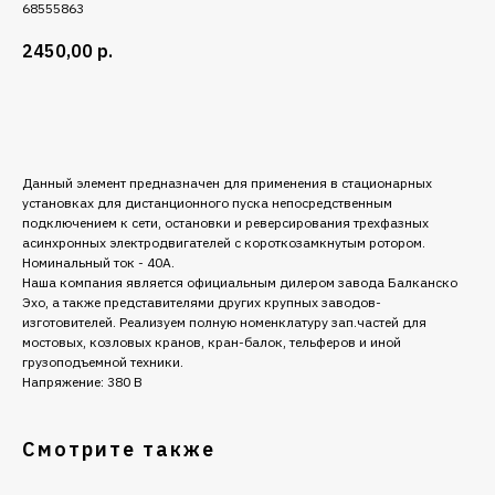
68555863
2450,00
р.
Добавить в корзину
Данный элемент предназначен для
применения в стационарных
установках для дистанционного пуска непосредственным
подключением к сети, остановки и реверсирования трехфазных
асинхронных электродвигателей с короткозамкнутым ротором.
Номинальный ток - 40А.
Наша компания является официальным дилером завода Балканско
Эхо, а также представителями других крупных заводов-
изготовителей. Реализуем полную номенклатуру зап.частей для
мостовых, козловых кранов, кран-балок, тельферов и иной
грузоподъемной техники.
Напряжение: 380 В
Смотрите также