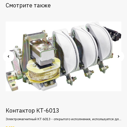
Смотрите также
Контактор КТ-6013
К
рных
Электромагнитный КТ 6013 - открытого исполнения, используется для
Сос
включения и отключения в сетях переменного тока до 380В. Величина
рук