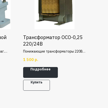
вой
Трансформатор ОСО-0,25
220/24В
аг.
Понижающие трансформаторы 220В /
 не
24В, мощностью 250ВА.
1 500
р.
каждом
Подробнее
Купить