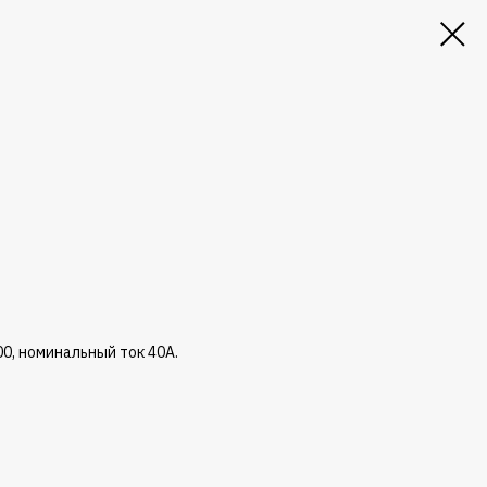
0
0, номинальный ток 40А.