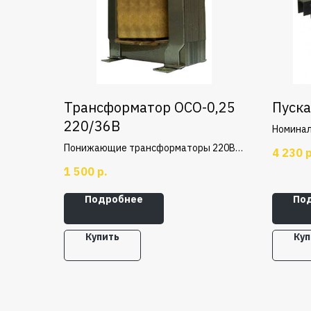
Трансформатор ОСО-0,25
Пуска
220/36В
Номинал
тепловы
Понижающие трансформаторы 220В /
4 230
р
управля
36В, мощностью 250ВА.
1 500
р.
перегру
при обр
Подробнее
По
не симм
Купить
Куп