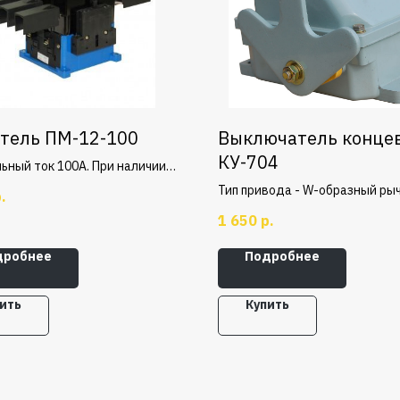
тель ПМ-12-100
Выключатель конце
КУ-704
ьный ток 100А. При наличии
х реле защищает
Тип привода - W-образный рыч
.
емые электродвигатели от
Возврат в нулевое положение
1 650
р.
зки и от токов, возникающих
осуществляется, фиксация в 
ыве одной из фаз, а также от
положении.
дробнее
Подробнее
етрии фаз.
ить
Купить