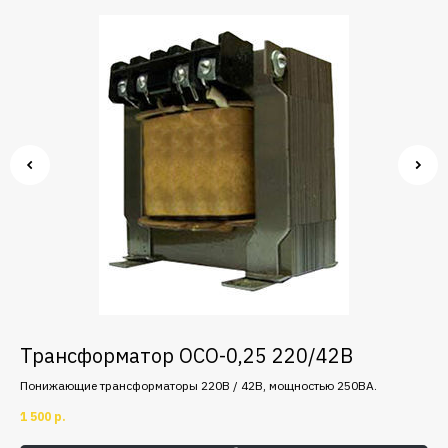
Трансформатор ОСО-0,25 220/42В
П
Понижающие трансформаторы 220В / 42В, мощностью 250ВА.
Ном
уст
1 500
р.
2 4
под
аси