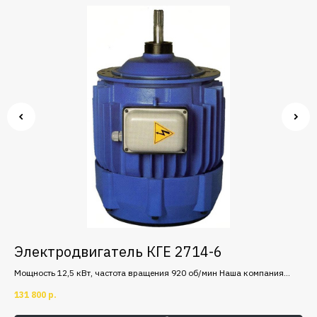
Электродвигатель КГЕ 2714-6
Э
Мощность 12,5 кВт, частота вращения 920 об/мин Наша компания
Мощ
является официальным дилером завода Балканско Эхо (Болгария),
явл
131 800
р.
95 
представителями крупных заводов-изготовителей.
пре