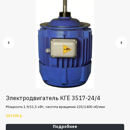
Электродвигатель КГЕ 3517-24/4
Э
Мощность 1,9/11,5 кВт, частота вращения 225/1400 об/мин
Мощ
,
явл
219 100
р.
50 
пре
Подробнее