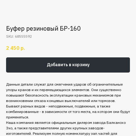
Буфер резиновый БР-160
SKU:
68555592
2 450
р.
Добавить в корзину
Данные детали служат для смягчения ударов об ограничительные
упоры кранов и их перемещающихся элементов. Они существенно
повышают безопасность эксплуатации крановых механизмов при
возникновении отказа концевых
выключателей или тормозов.
Бывают разных видов - неподвижные, подвижные, а также
комбинированные - в зависимости от того места, на котором они будут
применяться.
Наша компания является официальным дилером завода Балканско
Эхо, а также представителями других крупных заводов-
изготовителей. Реализуем полную номенклатуру зап.частей для