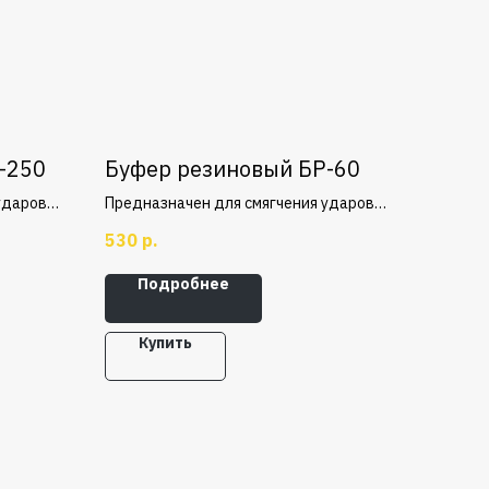
-250
Буфер резиновый БР-60
ударов и
Предназначен для смягчения ударов и
 мостов
толчков при наезде крановых мостов
530
р.
 Буфера
и грузовых тележек на упоры. Буфера
мент,
резиновые имеют упругий элемент,
Подробнее
скую
который поглощает кинетическую
или
энергию движущегося крана или
ия.
тележки в момент столкновения.
Купить