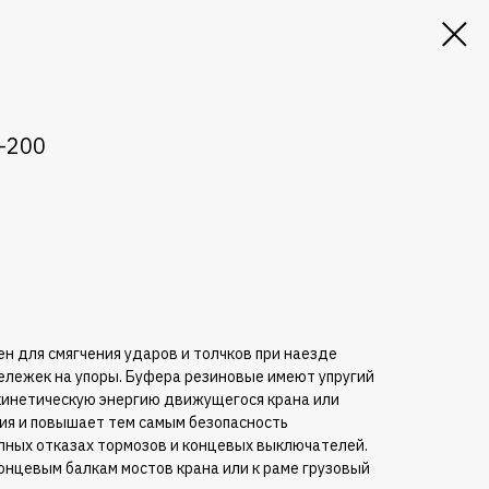
-200
н для смягчения ударов и толчков при наезде
тележек на упоры. Буфера резиновые имеют упругий
кинетическую энергию движущегося крана или
ия и повышает тем самым безопасность
апных отказах тормозов и концевых выключателей.
онцевым балкам мостов крана или к раме грузовый