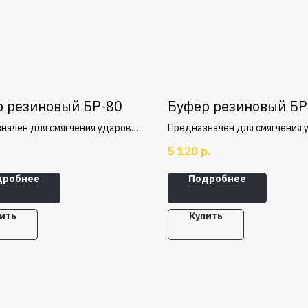
 резиновый БР-80
Буфер резиновый БР
начен для смягчения ударов и
Предназначен для смягчения 
 при наезде крановых мостов
толчков при наезде крановых
5 120
р.
вых тележек на упоры. Буфера
и грузовых тележек на упоры.
ые имеют упругий элемент,
резиновые имеют упругий эле
дробнее
Подробнее
 поглощает кинетическую
который поглощает кинетиче
 движущегося крана или
энергию движущегося крана 
 в момент столкновения.
тележки в момент столкновен
ить
Купить