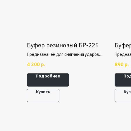
Буфер резиновый БР-225
Буфер
Предназначен для смягчения ударов и
Предназ
толчков при наезде крановых мостов
толчков
4 300
р.
890
р.
и грузовых тележек на упоры. Буфера
и грузо
резиновые имеют упругий элемент,
резинов
Подробнее
По
который поглощает кинетическую
который
энергию движущегося крана или
энергию
тележки в момент столкновения.
тележки
Купить
Куп